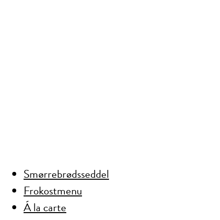
Smørrebrødsseddel
Frokostmenu
Á la carte