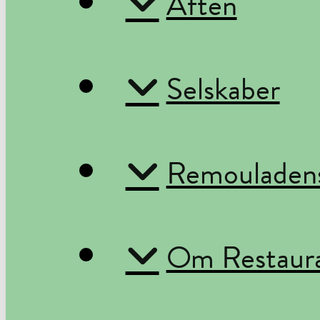
Aften
Selskaber
Remouladens
Om Restaur