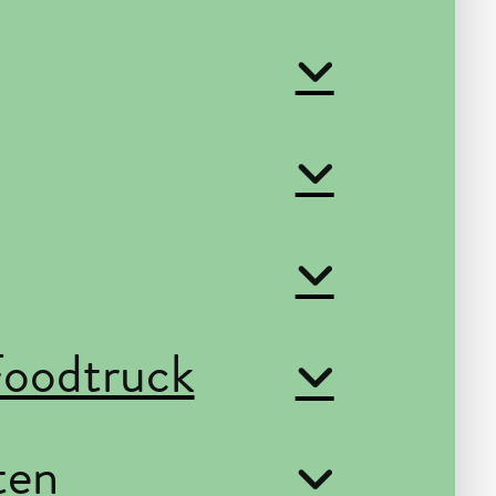
oodtruck
ten