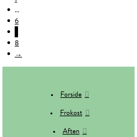
...
6
7
8
→
Forside
Frokost
Aften